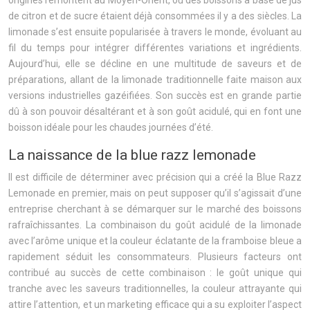
origines remontent au Moyen-Orient, où des boissons à base de jus
de citron et de sucre étaient déjà consommées il y a des siècles. La
limonade s’est ensuite popularisée à travers le monde, évoluant au
fil du temps pour intégrer différentes variations et ingrédients.
Aujourd’hui, elle se décline en une multitude de saveurs et de
préparations, allant de la limonade traditionnelle faite maison aux
versions industrielles gazéifiées. Son succès est en grande partie
dû à son pouvoir désaltérant et à son goût acidulé, qui en font une
boisson idéale pour les chaudes journées d’été.
La naissance de la blue razz lemonade
Il est difficile de déterminer avec précision qui a créé la Blue Razz
Lemonade en premier, mais on peut supposer qu’il s’agissait d’une
entreprise cherchant à se démarquer sur le marché des boissons
rafraîchissantes. La combinaison du goût acidulé de la limonade
avec l’arôme unique et la couleur éclatante de la framboise bleue a
rapidement séduit les consommateurs. Plusieurs facteurs ont
contribué au succès de cette combinaison : le goût unique qui
tranche avec les saveurs traditionnelles, la couleur attrayante qui
attire l’attention, et un marketing efficace qui a su exploiter l’aspect