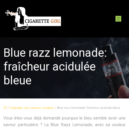
Blue razz lemonade:
fraîcheur acidulée
bleue
/
E-liquides aux saveurs uniques
/ Blue razz lemonade: fraîcheur acidulée bleue
Vous êtes-vous déjà demandé pourquoi le bleu semble avoir une
saveur particulière ? La Blue Razz Lemonade, avec sa couleur