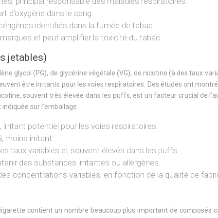
, principal responsable des maladies respiratoires.
ort d’oxygène dans le sang.
igènes identifiés dans la fumée de tabac.
marques et peut amplifier la toxicité du tabac.
s jetables)
ne glycol (PG), de glycérine végétale (VG), de nicotine (à des taux va
euvent être irritants pour les voies respiratoires. Des études ont mont
nicotine, souvent très élevée dans les puffs, est un facteur crucial de l
 indiquée sur l’emballage.
 irritant potentiel pour les voies respiratoires.
 moins irritant.
es taux variables et souvent élevés dans les puffs.
tenir des substances irritantes ou allergènes.
s concentrations variables, en fonction de la qualité de fabri
igarette contient un nombre beaucoup plus important de composés ca