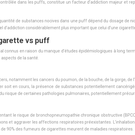
ontrôlée dans les puffs, constitue un facteur d’addiction majeur et repr
 quantité de substances nocives dans une puff dépend du dosage de nic
iel d’addiction considérablement plus important que celui d’une cigarett
garette vs puff
mal connus en raison du manque d’études épidémiologiques à long ter
s aspects de la santé.
rs, notamment les cancers du poumon, de la bouche, de la gorge, de l’
ncer soit en cours, la présence de substances potentiellement cancérig
du risque de certaines pathologies pulmonaires, potentiellement précur
mentant le risque de bronchopneumopathie chronique obstructive (BPCO)
ons et aggraver les affections respiratoires préexistantes. L’inhalatio
s de 90% des fumeurs de cigarettes meurent de maladies respiratoires.