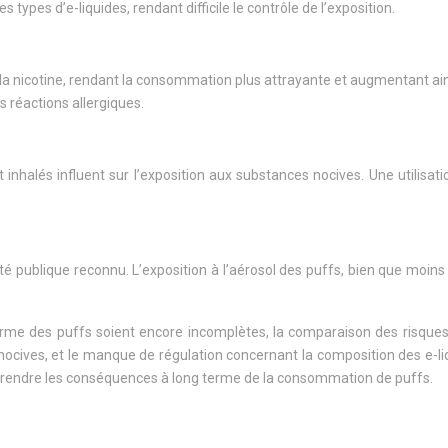
types d’e-liquides, rendant difficile le contrôle de l’exposition.
a nicotine, rendant la consommation plus attrayante et augmentant ain
s réactions allergiques.
alés influent sur l’exposition aux substances nocives. Une utilisation
é publique reconnu. L’exposition à l’aérosol des puffs, bien que moi
erme des puffs soient encore incomplètes, la comparaison des risques
 nocives, et le manque de régulation concernant la composition des e-li
endre les conséquences à long terme de la consommation de puffs.