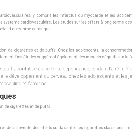
iovasculaires, y compris les infarctus du myocarde et les accident
le système cardiovasculaire. Les études sur les effets à long terme des
ielle et du rythme cardiaque.
tion de cigarettes et de puffs. Chez les adolescents, la consommatio
tement. Des études suggèrent également des impacts négatifs sur la fe
s puffs contribue à une forte dépendance, rendant l’arrêt diffici
cte le développement du cerveau chez les adolescents et les j
té masculine et féminine.
iques
n de cigarettes et de puffs.
 et de la sévérité des effets sur la santé. Les cigarettes classiques on