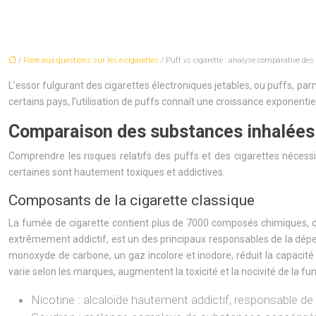
/
Foire aux questions sur les e-cigarettes
/ Puff vs cigarette : analyse comparative des
L’essor fulgurant des cigarettes électroniques jetables, ou puffs, p
certains pays, l’utilisation de puffs connaît une croissance exponentie
Comparaison des substances inhalées :
Comprendre les risques relatifs des puffs et des cigarettes néces
certaines sont hautement toxiques et addictives.
Composants de la cigarette classique
La fumée de cigarette contient plus de 7000 composés chimiques, do
extrêmement addictif, est un des principaux responsables de la dé
monoxyde de carbone, un gaz incolore et inodore, réduit la capacité
varie selon les marques, augmentent la toxicité et la nocivité de la f
Nicotine : alcaloïde hautement addictif, responsable d