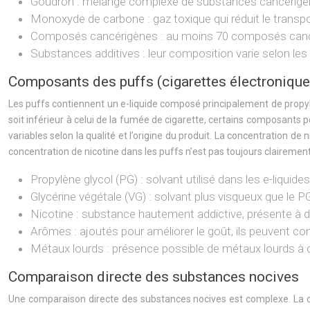
Goudron : mélange complexe de substances cancérigènes
Monoxyde de carbone : gaz toxique qui réduit le transp
Composés cancérigènes : au moins 70 composés cancér
Substances additives : leur composition varie selon les 
Composants des puffs (cigarettes électronique
Les puffs contiennent un e-liquide composé principalement de propylè
soit inférieur à celui de la fumée de cigarette, certains composants p
variables selon la qualité et l’origine du produit. La concentration de 
concentration de nicotine dans les puffs n’est pas toujours clairement
Propylène glycol (PG) : solvant utilisé dans les e-liquides,
Glycérine végétale (VG) : solvant plus visqueux que le PG,
Nicotine : substance hautement addictive, présente à d
Arômes : ajoutés pour améliorer le goût, ils peuvent con
Métaux lourds : présence possible de métaux lourds à de
Comparaison directe des substances nocives
Une comparaison directe des substances nocives est complexe. La c