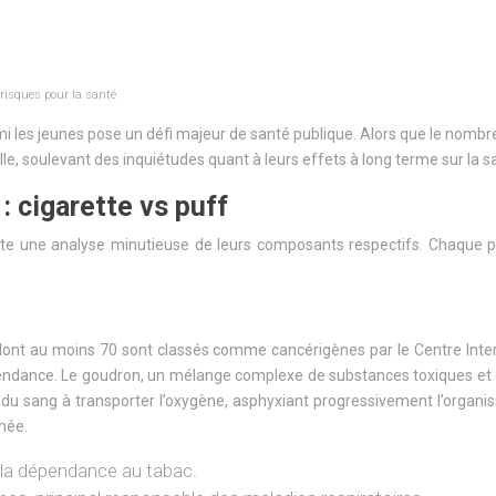
 risques pour la santé
armi les jeunes pose un défi majeur de santé publique. Alors que le no
lle, soulevant des inquiétudes quant à leurs effets à long terme sur la s
 cigarette vs puff
site une analyse minutieuse de leurs composants respectifs. Chaque
nt au moins 70 sont classés comme cancérigènes par le Centre Interna
pendance. Le goudron, un mélange complexe de substances toxiques et 
 du sang à transporter l’oxygène, asphyxiant progressivement l’organ
umée.
e la dépendance au tabac.